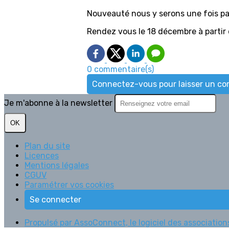
Nouveauté nous y serons une fois pa
Rendez vous le 18 décembre à partir
0 commentaire(s)
Connectez-vous pour laisser un c
Je m'abonne à la newsletter
OK
Plan du site
Licences
Mentions légales
CGUV
Paramétrer vos cookies
Se connecter
Propulsé par AssoConnect, le logiciel des associations