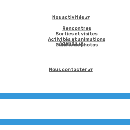
Nos activités
▴
▾
Rencontres
Sorties et visites
Activités et animations
Agenda
▴
▾
Galerie de photos
Nous contacter
▴
▾