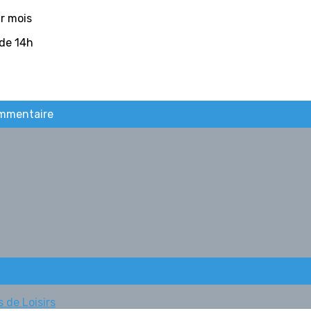
r mois
 de 14h
ommentaire
 de Loisirs