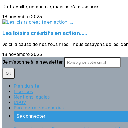
On travaille, on écoute, mais on s'amuse aussi.....
18 novembre 2025
Les loisirs créatifs en action.....
Voici la cause de nos fous rires... nous essayons de les iden
18 novembre 2025
Je m'abonne à la newsletter
OK
Plan du site
Licences
Mentions légales
CGUV
Paramétrer vos cookies
Se connecter