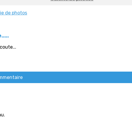
ie de photos
....
coute...
ommentaire
au.