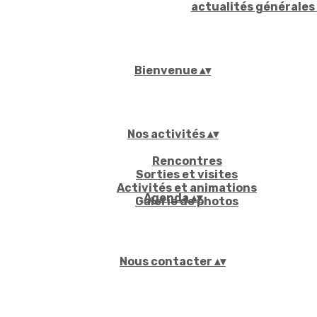
actualités générales
Bienvenue
▴
▾
Nos activités
▴
▾
Rencontres
Sorties et visites
Activités et animations
Agenda
▴
▾
Galerie de photos
Nous contacter
▴
▾