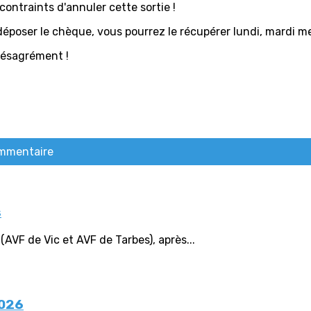
ontraints d'annuler cette sortie !
époser le chèque, vous pourrez le récupérer lundi, mardi merc
désagrément !
ommentaire
s
(AVF de Vic et AVF de Tarbes), après...
2026