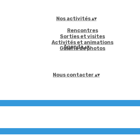
Nos activités
▴
▾
Rencontres
Sorties et visites
Activités et animations
Agenda
▴
▾
Galerie de photos
Nous contacter
▴
▾