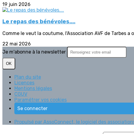
19 juin 2026
Le repas des bénévoles....
Comme le veut la coutume, l'Association AVF de Tarbes a of
22 mai 2026
Je m'abonne à la newsletter
OK
Plan du site
Licences
Mentions légales
CGUV
Paramétrer vos cookies
Se connecter
Propulsé par AssoConnect, le logiciel des associations