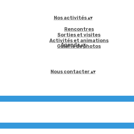
Nos activités
▴
▾
Rencontres
Sorties et visites
Activités et animations
Agenda
▴
▾
Galerie de photos
Nous contacter
▴
▾